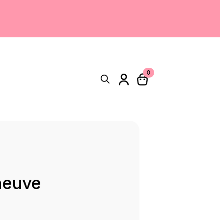
0
Search
for:
neuve