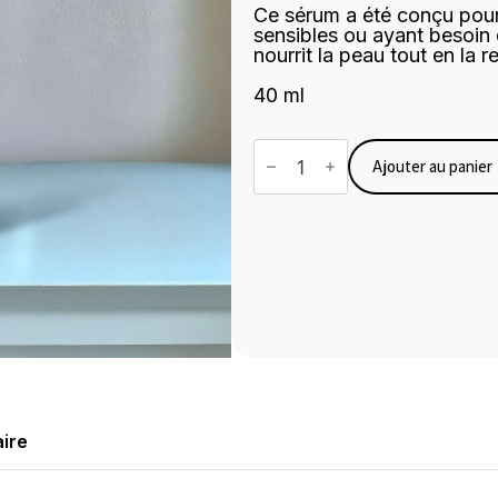
Ce sérum a été conçu pour
sensibles ou ayant besoin 
nourrit la peau tout en la 
40 ml
quantité
de
Ajouter au panier
Sérum
peau
neuve
ire