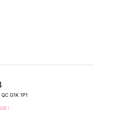
3
, QC G1K 1P1
UX !