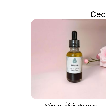
Ceci
Sérum Élixir de rose