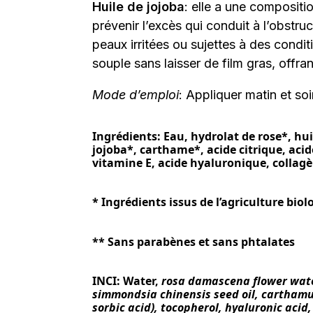
Huile de jojoba
: elle a une compositi
prévenir l’excès qui conduit à l’obstru
peaux irritées ou sujettes à des condi
souple sans laisser de film gras, offra
Mode d’emploi
: Appliquer matin et soi
Ingrédients: Eau, hydrolat de rose*, huil
jojoba*, carthame*, acide citrique, acid
vitamine E, acide hyaluronique, collagè
* Ingrédients issus de l’agriculture biol
** Sans parabènes et sans phtalates
INCI: Water,
rosa damascena flower water,
simmondsia chinensis seed oil,
carthamus,
sorbic acid), tocopherol,
hyaluronic acid