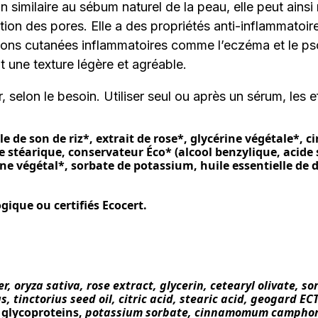
on similaire au sébum naturel de la peau, elle peut ains
ction des pores. Elle a des propriétés anti-inflammatoir
tions cutanées inflammatoires comme l’eczéma et le psor
nt une texture légère et agréable.
r, selon le besoin. Utiliser seul ou après un sérum, les e
e de son de riz*, extrait de rose*, glycérine végétale*, c
e stéarique, conservateur Éco* (alcool benzylique, acide s
ne végétal*, sorbate de potassium, huile essentielle de 
ogique ou certifiés Ecocert.
 oryza sativa, rose extract, glycerin, cetearyl olivate, sor
 tinctorius seed oil, citric acid, stearic acid, geogard ECT 
,
glycoproteins,
potassium sorbate, cinnamomum camphora