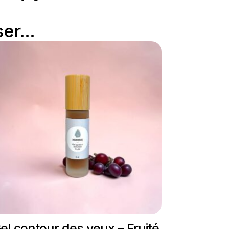
er...
el contour des yeux – Fruité