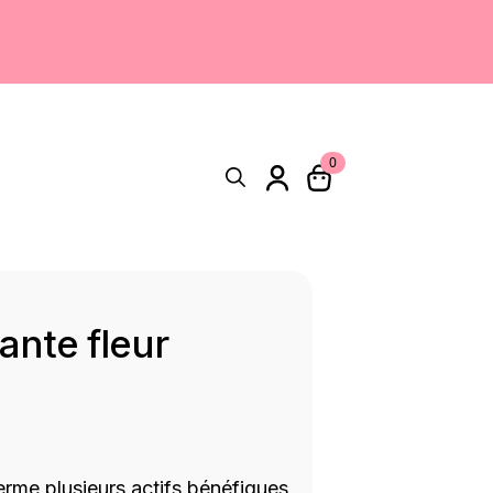
0
Search
for:
ante fleur
rme plusieurs actifs bénéfiques