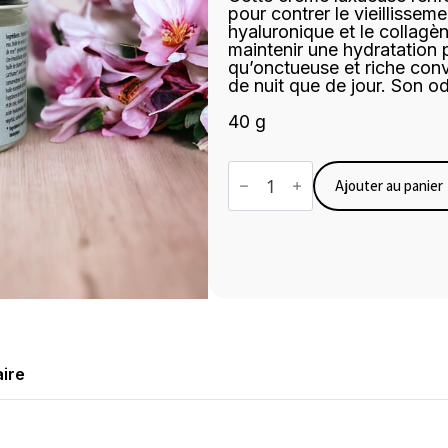
pour contrer le vieillisseme
hyaluronique et le collagè
maintenir une hydratation p
qu’onctueuse et riche con
de nuit que de jour. Son o
40 g
quantité
de
Ajouter au panier
Crème
hydratante
fleur
d'amandier
ire