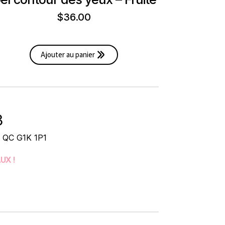
$
36.00
Ajouter au panier
3
, QC G1K 1P1
UX !