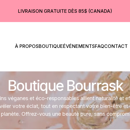
LIVRAISON GRATUITE DÈS 85$ (CANADA)
À PROPOS
BOUTIQUE
ÉVÉNEMENTS
FAQ
CONTACT
Boutique Bourrask
ns véganes et éco-responsables allient naturalité et ef
véler votre éclat, tout en respectant votre bien-être et 
a planète. Offrez-vous une beauté pure, sans compromi