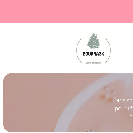
Nos soi
pour ré
l