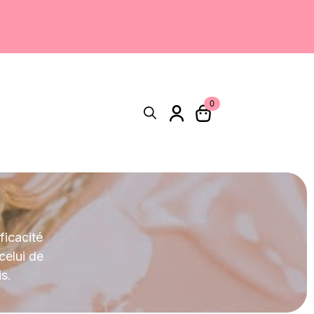
0
Search
for:
ficacité
celui de
s.